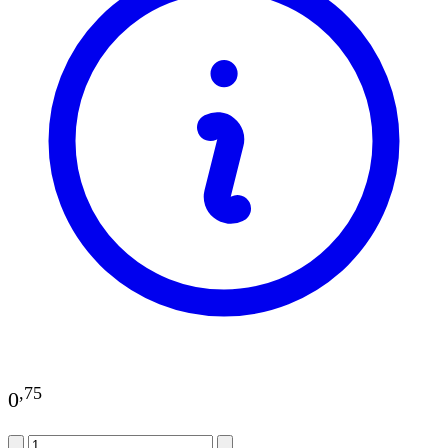
,
75
0