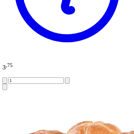
,
75
3