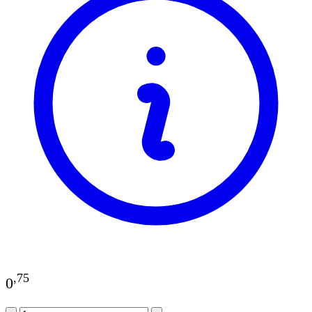
,
75
0