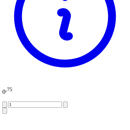
,
75
0