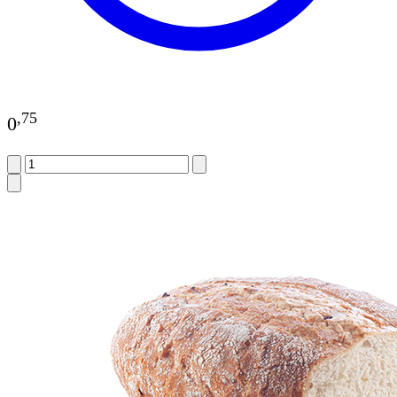
,
75
0