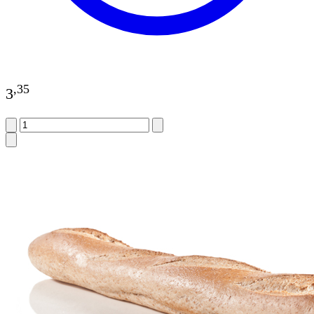
,
35
3