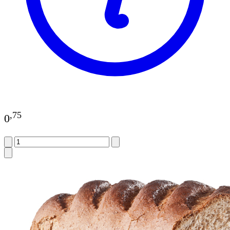
,
75
0