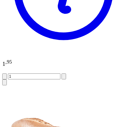
,
95
1