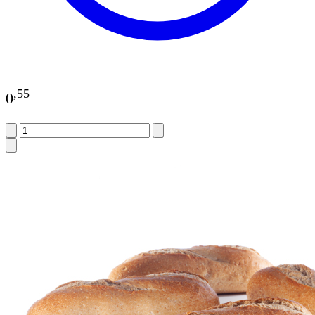
,
55
0