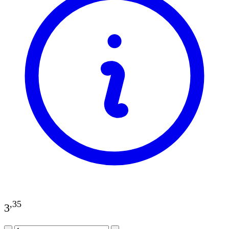
,
35
3